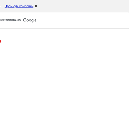
5
Премиум компании
:
0
О