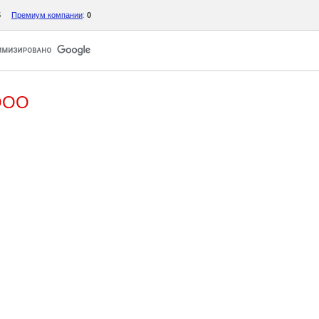
5
Премиум компании
:
0
ООО