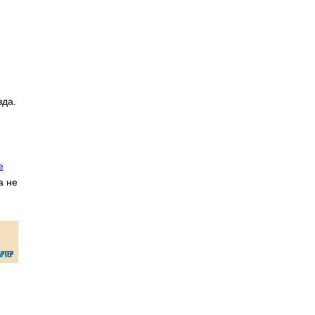
зда.
е
а не